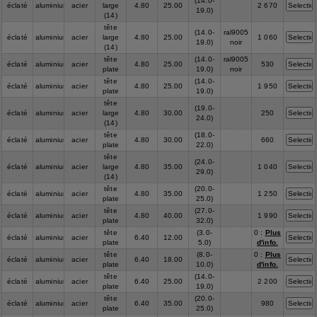
(14.0-
éclaté
aluminium
acier
large
4.80
25.00
2 670
19.0)
(14)
tête
(14.0-
ral9005
éclaté
aluminium
acier
large
4.80
25.00
1 060
19.0)
noir
(14)
tête
(14.0-
ral9005
éclaté
aluminium
acier
4.80
25.00
530
plate
19.0)
noir
tête
(14.0-
éclaté
aluminium
acier
4.80
25.00
1 950
plate
19.0)
tête
(19.0-
éclaté
aluminium
acier
large
4.80
30.00
250
24.0)
(14)
tête
(18.0-
éclaté
aluminium
acier
4.80
30.00
660
plate
22.0)
tête
(24.0-
éclaté
aluminium
acier
large
4.80
35.00
1 040
29.0)
(14)
tête
(20.0-
éclaté
aluminium
acier
4.80
35.00
1 250
plate
25.0)
tête
(27.0-
éclaté
aluminium
acier
4.80
40.00
1 990
plate
32.0)
tête
(3.0-
0 :
Plus
éclaté
aluminium
acier
6.40
12.00
plate
5.0)
d'info.
tête
(8.0-
0 :
Plus
éclaté
aluminium
acier
6.40
18.00
plate
10.0)
d'info.
tête
(14.0-
éclaté
aluminium
acier
6.40
25.00
2 200
plate
19.0)
tête
(20.0-
éclaté
aluminium
acier
6.40
35.00
980
plate
25.0)