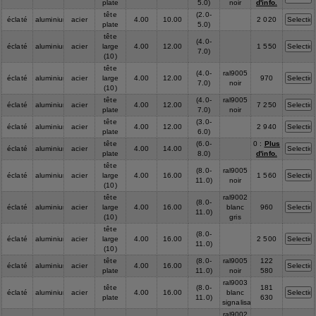
plate
5.0)
noir
d'info.
tête
(2.0-
éclaté
aluminium
acier
4.00
10.00
2 020
plate
5.0)
tête
(4.0-
éclaté
aluminium
acier
large
4.00
12.00
1 550
7.0)
(10)
tête
(4.0-
ral9005
éclaté
aluminium
acier
large
4.00
12.00
970
7.0)
noir
(10)
tête
(4.0-
ral9005
éclaté
aluminium
acier
4.00
12.00
7 250
plate
7.0)
noir
tête
(3.0-
éclaté
aluminium
acier
4.00
12.00
2 940
plate
6.0)
tête
(6.0-
0 :
Plus
éclaté
aluminium
acier
4.00
14.00
plate
8.0)
d'info.
tête
(8.0-
ral9005
éclaté
aluminium
acier
large
4.00
16.00
1 560
11.0)
noir
(10)
tête
ral9002
(8.0-
éclaté
aluminium
acier
large
4.00
16.00
blanc
960
11.0)
(10)
gris
tête
(8.0-
éclaté
aluminium
acier
large
4.00
16.00
2 500
11.0)
(10)
tête
(8.0-
ral9005
122
éclaté
aluminium
acier
4.00
16.00
plate
11.0)
noir
580
ral9003
tête
(8.0-
181
éclaté
aluminium
acier
4.00
16.00
blanc
plate
11.0)
630
signalisation
ral9002