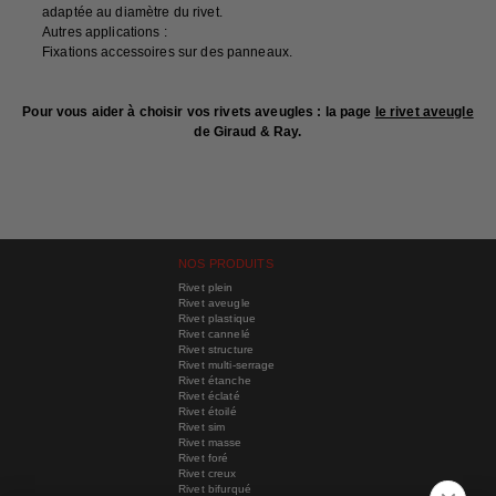
adaptée au diamètre du rivet.
Autres applications :
Fixations accessoires sur des panneaux.
Pour vous aider à choisir vos rivets aveugles : la page
le rivet aveugle
de Giraud & Ray.
NOS PRODUITS
Rivet plein
Rivet aveugle
Rivet plastique
Rivet cannelé
Rivet structure
Rivet multi-serrage
Rivet étanche
Rivet éclaté
Rivet étoilé
Rivet sim
Rivet masse
Rivet foré
Rivet creux
Rivet bifurqué