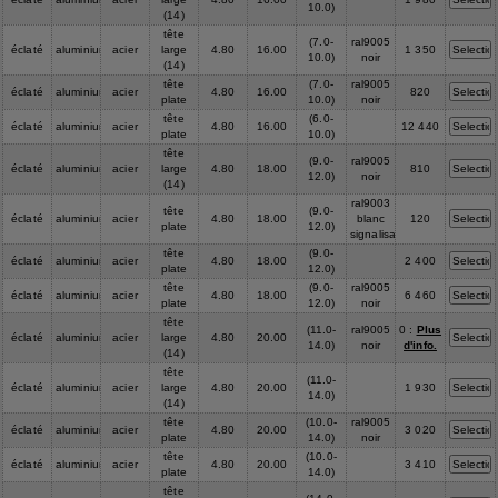
10.0)
(14)
tête
(7.0-
ral9005
éclaté
aluminium
acier
large
4.80
16.00
1 350
10.0)
noir
(14)
tête
(7.0-
ral9005
éclaté
aluminium
acier
4.80
16.00
820
plate
10.0)
noir
tête
(6.0-
éclaté
aluminium
acier
4.80
16.00
12 440
plate
10.0)
tête
(9.0-
ral9005
éclaté
aluminium
acier
large
4.80
18.00
810
12.0)
noir
(14)
ral9003
tête
(9.0-
éclaté
aluminium
acier
4.80
18.00
blanc
120
plate
12.0)
signalisation
tête
(9.0-
éclaté
aluminium
acier
4.80
18.00
2 400
plate
12.0)
tête
(9.0-
ral9005
éclaté
aluminium
acier
4.80
18.00
6 460
plate
12.0)
noir
tête
(11.0-
ral9005
0 :
Plus
éclaté
aluminium
acier
large
4.80
20.00
14.0)
noir
d'info.
(14)
tête
(11.0-
éclaté
aluminium
acier
large
4.80
20.00
1 930
14.0)
(14)
tête
(10.0-
ral9005
éclaté
aluminium
acier
4.80
20.00
3 020
plate
14.0)
noir
tête
(10.0-
éclaté
aluminium
acier
4.80
20.00
3 410
plate
14.0)
tête