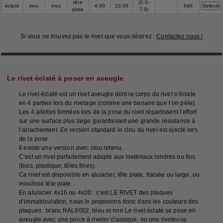
tête
(3.0-
éclaté
inox
inox
4.00
13.00
840
plate
7.0)
Si vous ne trouvez pas le rivet que vous désirez :
Contactez nous !
Le rivet éclaté à poser en aveugle
Le rivet éclaté est un rivet aveugle dont le corps du rivet s’éclate
en 4 parties lors du rivetage (comme une banane que l’on pèle).
Les 4 ailettes formées lors de la pose du rivet répartissent l’effort
sur une surface plus large garantissant une grande résistance à
l’arrachement. En version standard le clou du rivet est éjecté lors
de la pose.
Il existe une version avec clou retenu.
C’est un rivet parfaitement adapté aux matériaux tendres ou fins
(bois, plastique, tôles fines).
Ce rivet est disponible en alu/acier, tête plate, fraisée ou large, ou
inox/inox tête plate .
En alu/acier 4x16 ou 4x20 : c’est LE RIVET des plaques
d’immatriculation, nous le proposons donc dans les couleurs des
plaques : blanc RAL9002, bleu et noir Le rivet éclaté se pose en
aveugle avec une
pince à riveter
classique, ou une
riveteuse