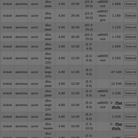
tête
(15.0-
ral9005
éclaté
aluminium
acier
4.00
25.00
1 860
plate
20.0)
noir
ral9002
tête
(15.0-
éclaté
aluminium
acier
4.00
26.00
blanc
1 180
plate
20.0)
gris
tête
(20.0-
éclaté
aluminium
acier
4.00
30.00
1 220
plate
25.0)
tête
(20.0-
ral9005
éclaté
aluminium
acier
4.00
30.00
1 150
plate
25.0)
noir
tête
(1.0-
éclaté
aluminium
acier
4.80
10.00
1 660
plate
4.0)
tête
(3.0-
ral9005
éclaté
aluminium
acier
large
4.80
12.00
2 260
6.0)
noir
(14)
tête
(3.0-
éclaté
aluminium
acier
large
4.80
12.00
47 340
6.0)
(14)
tête
(3.0-
éclaté
aluminium
acier
4.80
12.00
12 540
plate
6.0)
tête
(3.0-
ral9005
éclaté
aluminium
acier
4.80
12.00
1 330
plate
6.0)
noir
tête
(5.0-
ral9005
0 :
Plus
éclaté
aluminium
acier
large
4.80
14.00
8.0)
noir
d'info.
(14)
tête
(5.0-
éclaté
aluminium
acier
4.80
14.00
1 020
plate
8.0)
tête
(7.0-
0 :
Plus
éclaté
aluminium
acier
4.80
16.00
fraisée
10.0)
d'info.
tête
(7.0-
éclaté
aluminium
acier
large
4.80
16.00
1 980