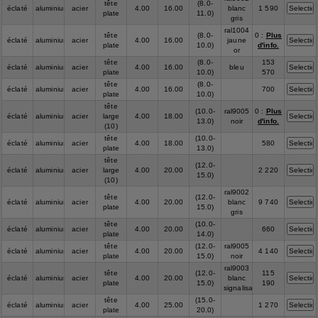
tête
(8.0-
éclaté
aluminium
acier
4.00
16.00
blanc
1 590
plate
11.0)
gris
ral1004
tête
(8.0-
0 :
Plus
éclaté
aluminium
acier
4.00
16.00
jaune
plate
10.0)
d'info.
or
tête
(8.0-
153
éclaté
aluminium
acier
4.00
16.00
bleu
plate
10.0)
570
tête
(8.0-
éclaté
aluminium
acier
4.00
16.00
700
plate
10.0)
tête
(10.0-
ral9005
0 :
Plus
éclaté
aluminium
acier
large
4.00
18.00
13.0)
noir
d'info.
(10)
tête
(10.0-
éclaté
aluminium
acier
4.00
18.00
580
plate
13.0)
tête
(12.0-
éclaté
aluminium
acier
large
4.00
20.00
2 220
15.0)
(10)
ral9002
tête
(12.0-
éclaté
aluminium
acier
4.00
20.00
blanc
9 740
plate
15.0)
gris
tête
(10.0-
éclaté
aluminium
acier
4.00
20.00
660
plate
14.0)
tête
(12.0-
ral9005
éclaté
aluminium
acier
4.00
20.00
4 140
plate
15.0)
noir
ral9003
tête
(12.0-
115
éclaté
aluminium
acier
4.00
20.00
blanc
plate
15.0)
190
signalisation
tête
(15.0-
éclaté
aluminium
acier
4.00
25.00
1 270
plate
20.0)