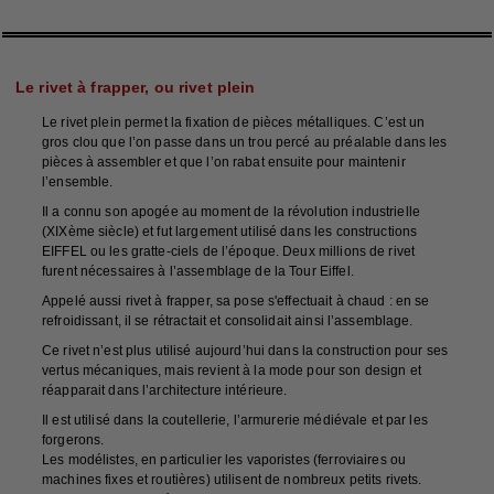
Le rivet à frapper, ou rivet plein
Le rivet plein permet la fixation de pièces métalliques. C’est un
gros clou que l’on passe dans un trou percé au préalable dans les
pièces à assembler et que l’on rabat ensuite pour maintenir
l’ensemble.
Il a connu son apogée au moment de la révolution industrielle
(XIXème siècle) et fut largement utilisé dans les constructions
EIFFEL ou les gratte-ciels de l’époque. Deux millions de rivet
furent nécessaires à l’assemblage de la Tour Eiffel.
Appelé aussi rivet à frapper, sa pose s'effectuait à chaud : en se
refroidissant, il se rétractait et consolidait ainsi l’assemblage.
Ce rivet n’est plus utilisé aujourd’hui dans la construction pour ses
vertus mécaniques, mais revient à la mode pour son design et
réapparait dans l’architecture intérieure.
Il est utilisé dans la coutellerie, l’armurerie médiévale et par les
forgerons.
Les modélistes, en particulier les vaporistes (ferroviaires ou
machines fixes et routières) utilisent de nombreux petits rivets.