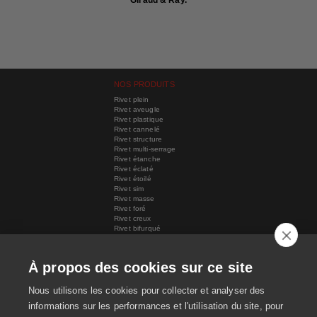
NOS PRODUITS
Rivet plein
Rivet aveugle
Rivet plastique
Rivet cannelé
Rivet structure
Rivet multi-serrage
Rivet étanche
Rivet éclaté
Rivet étoilé
Rivet sim
Rivet masse
Rivet foré
Rivet creux
Rivet bifurqué
Outils de pose
Bouterolles
Pince à rivet
À propos des cookies sur ce site
Pince à inserts
Insert
Nous utilisons les cookies pour collecter et analyser des
Divers
Promotions
informations sur les performances et l'utilisation du site, pour