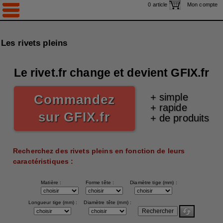
0 article
Mon compte
ACCUEIL
RIVET PLEIN
RIVET AVEUGLE
Les rivets pleins
AUTRE RIVET
Le rivet.fr change et devient GFIX.fr
OUTILS DE POSE
INSERT
+ simple
Commandez
+ rapide
DIVERS
sur GFIX.fr
+ de produits
PROMOTION
CONTACT
Recherchez des rivets pleins en fonction de leurs
caractéristiques :
Matière :
Forme tête :
Diamètre tige (mm) :
Longueur tige (mm) :
Diamètre tête (mm) :